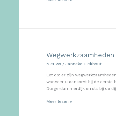
list
van
het
Parool
Wegwerkzaamheden 
Nieuws
/
Janneke Dickhout
Let op: er zijn wegwerkzaamheden 
wanneer u aankomt bij de eerste br
Durgerdammerdijk en sla bij de dij
Wegwerkzaamheden
Meer lezen »
Holysloot