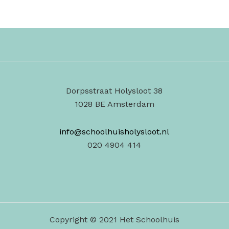
Dorpsstraat Holysloot 38
1028 BE Amsterdam
info@schoolhuisholysloot.nl
020 4904 414
Copyright © 2021 Het Schoolhuis