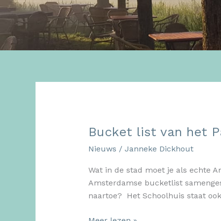
Bucket list van het P
Nieuws
/
Janneke Dickhout
Wat in de stad moet je als echte
Amsterdamse bucketlist samengeste
naartoe? Het Schoolhuis staat ook o
Bucket
Meer lezen »