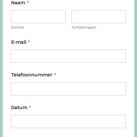
Naam
*
Eerste
Achternaam
G
E-mail
*
e
l
e
g
e
n
Telefoonnummer
*
h
e
i
d
*
D
Datum
*
a
t
u
m